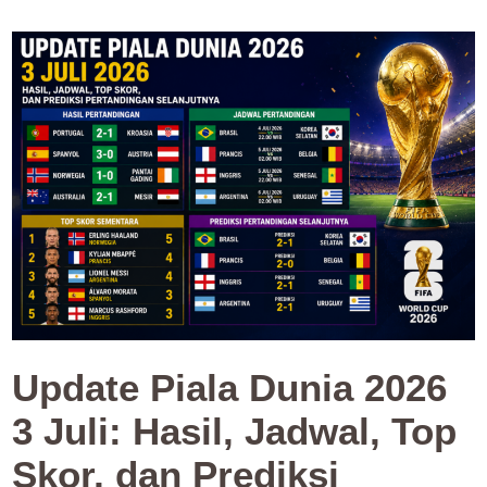
Update Piala Dunia 2026
3 Juli: Hasil, Jadwal, Top
Skor, dan Prediksi