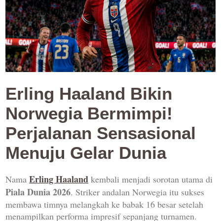
Erling Haaland Bikin
Norwegia Bermimpi!
Perjalanan Sensasional
Menuju Gelar Dunia
Erling Haaland
Nama
kembali menjadi sorotan utama di
Piala Dunia 2026
. Striker andalan Norwegia itu sukses
membawa timnya melangkah ke babak 16 besar setelah
menampilkan performa impresif sepanjang turnamen.