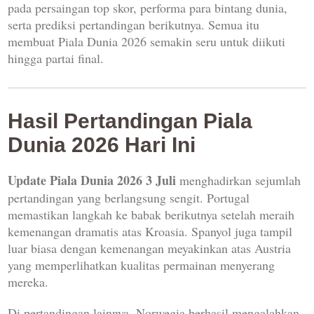
pada persaingan top skor, performa para bintang dunia,
serta prediksi pertandingan berikutnya. Semua itu
membuat Piala Dunia 2026 semakin seru untuk diikuti
hingga partai final.
Hasil Pertandingan Piala
Dunia 2026 Hari Ini
Update Piala Dunia 2026 3 Juli
menghadirkan sejumlah
pertandingan yang berlangsung sengit. Portugal
memastikan langkah ke babak berikutnya setelah meraih
kemenangan dramatis atas Kroasia. Spanyol juga tampil
luar biasa dengan kemenangan meyakinkan atas Austria
yang memperlihatkan kualitas permainan menyerang
mereka.
Di pertandingan lainnya, Norwegia berhasil mengalahkan