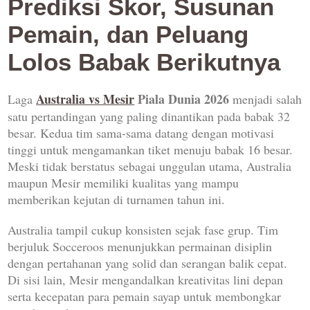
Prediksi Skor, Susunan
Pemain, dan Peluang
Lolos Babak Berikutnya
Australia vs Mesir
Piala Dunia 2026
Laga
menjadi salah
satu pertandingan yang paling dinantikan pada babak 32
besar. Kedua tim sama-sama datang dengan motivasi
tinggi untuk mengamankan tiket menuju babak 16 besar.
Meski tidak berstatus sebagai unggulan utama, Australia
maupun Mesir memiliki kualitas yang mampu
memberikan kejutan di turnamen tahun ini.
Australia tampil cukup konsisten sejak fase grup. Tim
berjuluk Socceroos menunjukkan permainan disiplin
dengan pertahanan yang solid dan serangan balik cepat.
Di sisi lain, Mesir mengandalkan kreativitas lini depan
serta kecepatan para pemain sayap untuk membongkar