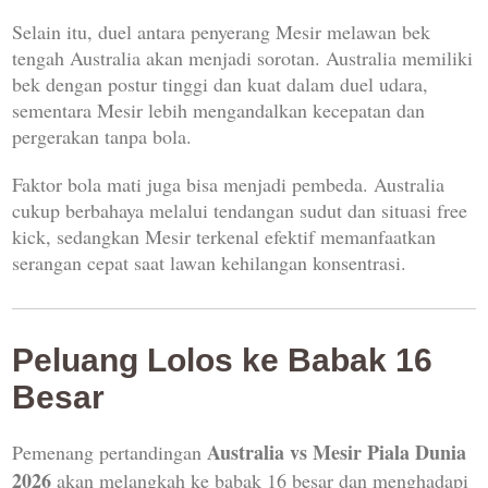
Selain itu, duel antara penyerang Mesir melawan bek
tengah Australia akan menjadi sorotan. Australia memiliki
bek dengan postur tinggi dan kuat dalam duel udara,
sementara Mesir lebih mengandalkan kecepatan dan
pergerakan tanpa bola.
Faktor bola mati juga bisa menjadi pembeda. Australia
cukup berbahaya melalui tendangan sudut dan situasi free
kick, sedangkan Mesir terkenal efektif memanfaatkan
serangan cepat saat lawan kehilangan konsentrasi.
Peluang Lolos ke Babak 16
Besar
Australia vs Mesir Piala Dunia
Pemenang pertandingan
2026
akan melangkah ke babak 16 besar dan menghadapi