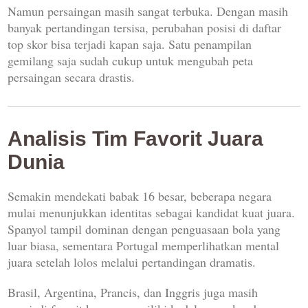
Namun persaingan masih sangat terbuka. Dengan masih
banyak pertandingan tersisa, perubahan posisi di daftar
top skor bisa terjadi kapan saja. Satu penampilan
gemilang saja sudah cukup untuk mengubah peta
persaingan secara drastis.
Analisis Tim Favorit Juara
Dunia
Semakin mendekati babak 16 besar, beberapa negara
mulai menunjukkan identitas sebagai kandidat kuat juara.
Spanyol tampil dominan dengan penguasaan bola yang
luar biasa, sementara Portugal memperlihatkan mental
juara setelah lolos melalui pertandingan dramatis.
Brasil, Argentina, Prancis, dan Inggris juga masih