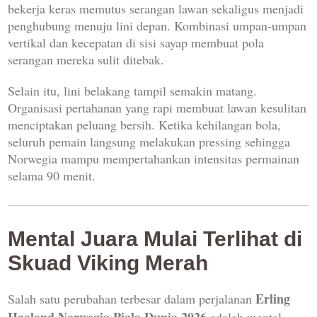
bekerja keras memutus serangan lawan sekaligus menjadi
penghubung menuju lini depan. Kombinasi umpan-umpan
vertikal dan kecepatan di sisi sayap membuat pola
serangan mereka sulit ditebak.
Selain itu, lini belakang tampil semakin matang.
Organisasi pertahanan yang rapi membuat lawan kesulitan
menciptakan peluang bersih. Ketika kehilangan bola,
seluruh pemain langsung melakukan pressing sehingga
Norwegia mampu mempertahankan intensitas permainan
selama 90 menit.
Mental Juara Mulai Terlihat di
Skuad Viking Merah
Erling
Salah satu perubahan terbesar dalam perjalanan