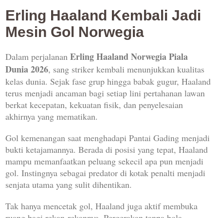
Erling Haaland Kembali Jadi
Mesin Gol Norwegia
Erling Haaland Norwegia Piala
Dalam perjalanan
Dunia 2026
, sang striker kembali menunjukkan kualitas
kelas dunia. Sejak fase grup hingga babak gugur, Haaland
terus menjadi ancaman bagi setiap lini pertahanan lawan
berkat kecepatan, kekuatan fisik, dan penyelesaian
akhirnya yang mematikan.
Gol kemenangan saat menghadapi Pantai Gading menjadi
bukti ketajamannya. Berada di posisi yang tepat, Haaland
mampu memanfaatkan peluang sekecil apa pun menjadi
gol. Instingnya sebagai predator di kotak penalti menjadi
senjata utama yang sulit dihentikan.
Tak hanya mencetak gol, Haaland juga aktif membuka
ruang bagi rekan-rekannya. Pergerakan tanpa bola