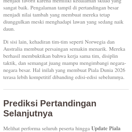
menjadi favorit karena memiliki kedalaman skuad yang
sangat baik. Pengalaman tampil di pertandingan besar
menjadi nilai tambah yang membuat mereka tetap
diunggulkan meski menghadapi lawan yang sedang naik
daun.
Di sisi lain, kehadiran tim-tim seperti Norwegia dan
Australia membuat persaingan semakin menarik. Mereka
berhasil membuktikan bahwa kerja sama tim, disiplin
taktik, dan semangat juang mampu mengimbangi negara-
negara besar. Hal inilah yang membuat Piala Dunia 2026
terasa lebih kompetitif dibanding edisi-edisi sebelumnya.
Prediksi Pertandingan
Selanjutnya
Update Piala
Melihat performa seluruh peserta hingga