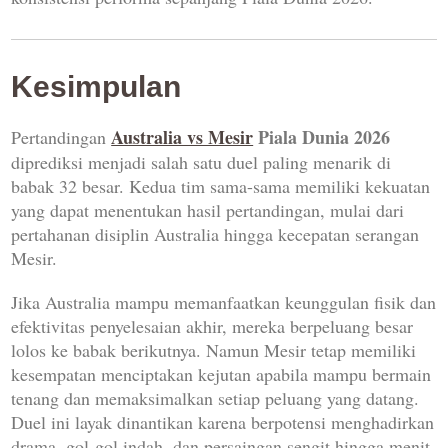
Kesimpulan
Australia vs Mesir
Piala Dunia 2026
Pertandingan
diprediksi menjadi salah satu duel paling menarik di
babak 32 besar. Kedua tim sama-sama memiliki kekuatan
yang dapat menentukan hasil pertandingan, mulai dari
pertahanan disiplin Australia hingga kecepatan serangan
Mesir.
Jika Australia mampu memanfaatkan keunggulan fisik dan
efektivitas penyelesaian akhir, mereka berpeluang besar
lolos ke babak berikutnya. Namun Mesir tetap memiliki
kesempatan menciptakan kejutan apabila mampu bermain
tenang dan memaksimalkan setiap peluang yang datang.
Duel ini layak dinantikan karena berpotensi menghadirkan
drama, gol-gol indah, dan persaingan sengit hingga menit