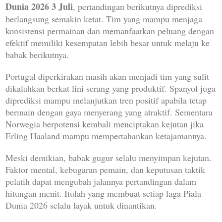
Dunia 2026 3 Juli
, pertandingan berikutnya diprediksi
berlangsung semakin ketat. Tim yang mampu menjaga
konsistensi permainan dan memanfaatkan peluang dengan
efektif memiliki kesempatan lebih besar untuk melaju ke
babak berikutnya.
Portugal diperkirakan masih akan menjadi tim yang sulit
dikalahkan berkat lini serang yang produktif. Spanyol juga
diprediksi mampu melanjutkan tren positif apabila tetap
bermain dengan gaya menyerang yang atraktif. Sementara
Norwegia berpotensi kembali menciptakan kejutan jika
Erling Haaland mampu mempertahankan ketajamannya.
Meski demikian, babak gugur selalu menyimpan kejutan.
Faktor mental, kebugaran pemain, dan keputusan taktik
pelatih dapat mengubah jalannya pertandingan dalam
hitungan menit. Itulah yang membuat setiap laga Piala
Dunia 2026 selalu layak untuk dinantikan.