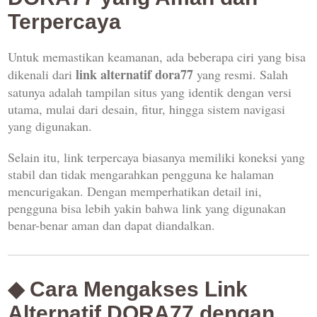
Terpercaya
Untuk memastikan keamanan, ada beberapa ciri yang bisa
link alternatif dora77
dikenali dari
yang resmi. Salah
satunya adalah tampilan situs yang identik dengan versi
utama, mulai dari desain, fitur, hingga sistem navigasi
yang digunakan.
Selain itu, link terpercaya biasanya memiliki koneksi yang
stabil dan tidak mengarahkan pengguna ke halaman
mencurigakan. Dengan memperhatikan detail ini,
pengguna bisa lebih yakin bahwa link yang digunakan
benar-benar aman dan dapat diandalkan.
◆ Cara Mengakses Link
Alternatif DORA77 dengan