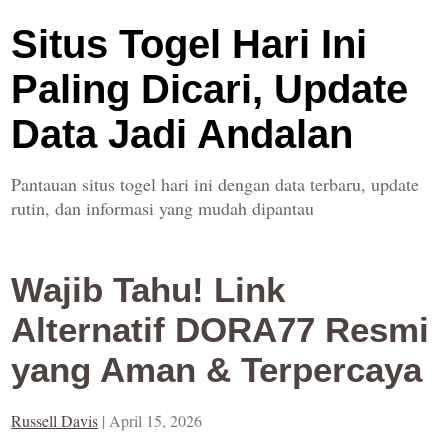
Situs Togel Hari Ini
Paling Dicari, Update
Data Jadi Andalan
Pantauan situs togel hari ini dengan data terbaru, update
rutin, dan informasi yang mudah dipantau
Wajib Tahu! Link
Alternatif DORA77 Resmi
yang Aman & Terpercaya
Russell Davis
|
April 15, 2026