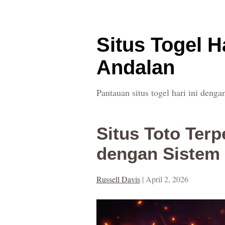
Situs Togel H
Andalan
Pantauan situs togel hari ini denga
Situs Toto Terp
dengan Sistem 
Russell Davis
|
April 2, 2026