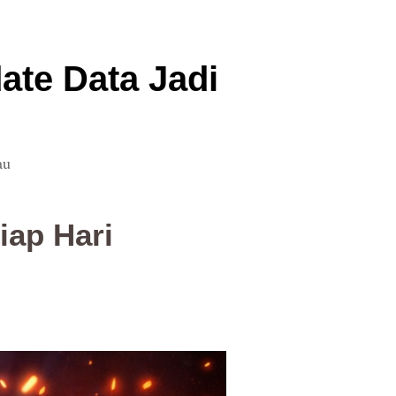
date Data Jadi
au
iap Hari