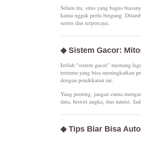
Selain itu, situs yang bagus biasan
kamu nggak perlu bingung. Ditamba
serius dan terpercaya.
◆ Sistem Gacor: Mit
Istilah “sistem gacor” memang lagi
tertentu yang bisa meningkatkan p
dengan pendekatan ini.
Yang penting, jangan cuma mengan
data, histori angka, dan intuisi. J
◆ Tips Biar Bisa Auto