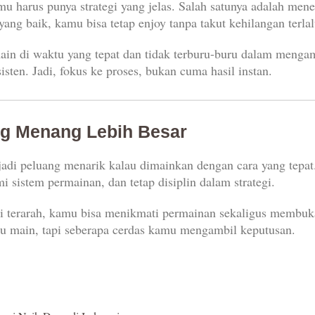
mu harus punya strategi yang jelas. Salah satunya adalah men
yang baik, kamu bisa tetap enjoy tanpa takut kehilangan terla
main di waktu yang tepat dan tidak terburu-buru dalam menga
isten. Jadi, fokus ke proses, bukan cuma hasil instan.
ng Menang Lebih Besar
adi peluang menarik kalau dimainkan dengan cara yang tepat
 sistem permainan, dan tetap disiplin dalam strategi.
i terarah, kamu bisa menikmati permainan sekaligus membuka
mu main, tapi seberapa cerdas kamu mengambil keputusan.