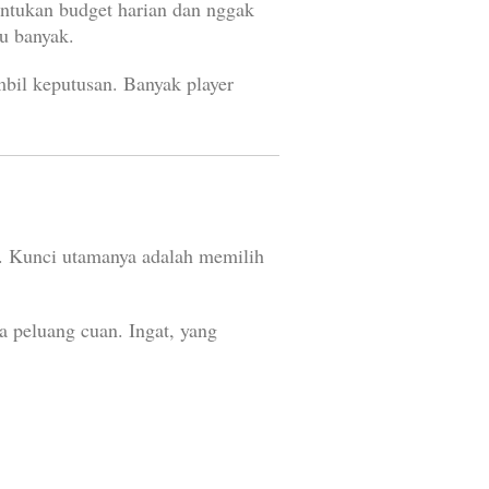
entukan budget harian dan nggak
lu banyak.
mbil keputusan. Banyak player
. Kunci utamanya adalah memilih
 peluang cuan. Ingat, yang