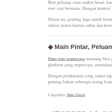
Biar peluang cuan makin besar, ka
over saat bermain. Dengan kontrol 
Selain itu, penting juga untuk ber
sukses justru karena sabar dan kons
◆ Main Pintar, Pelua
Situs toto terpercaya
memang bisa j
platform yang terpercaya, memahami
Dengan pendekatan yang santai tap
penting bukan seberapa sering ka
Categories:
Situs Gacor