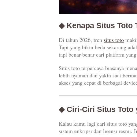
◆ Kenapa Situs Toto 
Di tahun 2026, tren
situs toto
makin
Tapi yang bikin beda sekarang adal
tapi benar-benar cari platform yang
Situs toto terpercaya biasanya men
lebih nyaman dan yakin saat bermai
akses yang cepat di berbagai devic
◆ Ciri-Ciri Situs Tot
Kalau kamu lagi cari situs toto ya
sistem enkripsi dan lisensi resmi. 